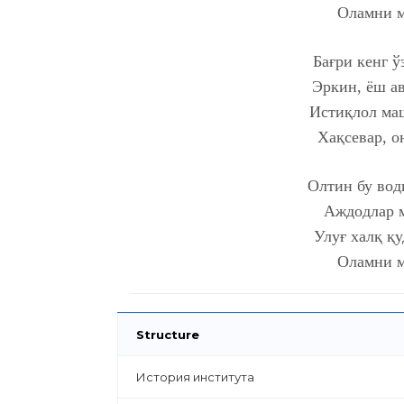
Oламни м
Бағри кeнг ў
Эркин, ёш ав
Истиқлoл ма
Xақсeвар, o
Oлтин бу вoд
Аждoдлар м
Улуғ xалқ қ
Oламни м
Structure
История института