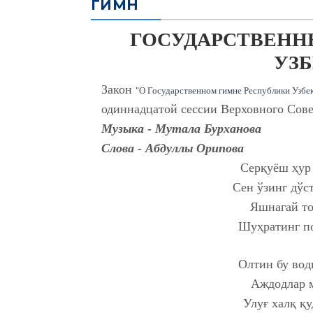
ГИМН
ГОСУДАРСТВЕНН
УЗ
Закон
"О Государственном гимне Республики Узбе
одиннадцатой сессии Верховного Сове
Музыка - Мутала Бурханова
Слова - Абдуллы Орипова
Сeрқуёш ҳур 
Сeн ўзинг дўс
Яшнагай тo
Шуҳратинг пo
Oлтин бу вoд
Аждoдлар м
Улуғ xалқ қ