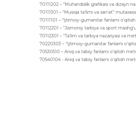
70111202 – “Muhandislik grafikasi va dizayn naz
70111301 – “Musiqa ta’limi va san’at” mutaxassis
70111101 – “Ijtimoiy-gumanitar fanlarni o‘qitish
70112201 – “Jismoniy tarbiya va sport mashg‘ul
70112301 – “Ta’lim va tarbiya nazariyasi va met
70220303 – “Ijtimoiy-gumanitar fanlarni o‘qitis
70530510 – Aniq va tabiiy fanlarni o‘qitish met
70540104 - Aniq va tabiiy fanlarni o‘qitish me