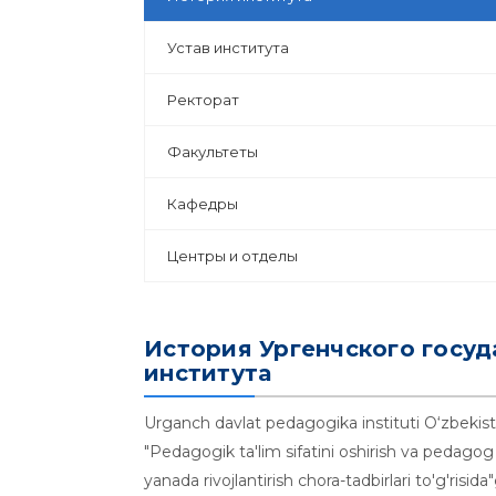
Устав института
Ректорат
Факультеты
Кафедры
Центры и отделы
История Ургенчского госуд
института
Urganch davlat pedagogika instituti O‘zbekist
"Pedagogik ta'lim sifatini oshirish va pedagog k
yanada rivojlantirish chora-tadbirlari to'g'risid