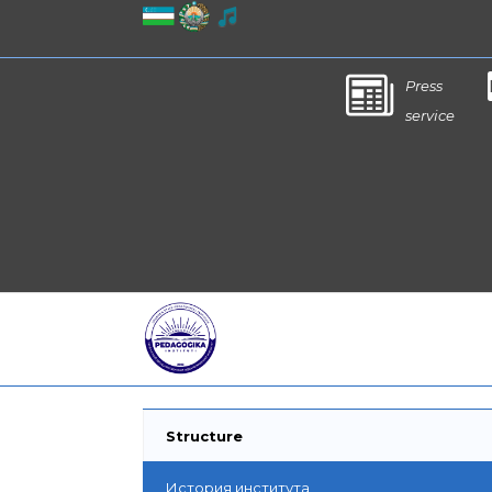
Press
service
Structure
История института