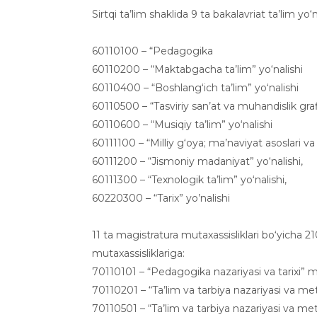
Sirtqi ta’lim shaklida 9 ta bakalavriat ta’lim yo
60110100 – “Pedagogika
60110200 – “Maktabgacha ta’lim” yo‘nalishi
60110400 – “Boshlang‘ich ta’lim” yo‘nalishi
60110500 – “Tasviriy san’at va muhandislik grafi
60110600 – “Musiqiy ta’lim” yo‘nalishi
60111100 – “Milliy g‘oya; ma’naviyat asoslari v
60111200 – “Jismoniy madaniyat” yo‘nalishi,
60111300 – “Texnologik ta’lim” yo‘nalishi,
60220300 – “Tarix” yo’nalishi
11 ta magistratura mutaxassisliklari bo‘yicha 2
mutaxassisliklariga:
70110101 – “Pedagogika nazariyasi va tarixi” mu
70110201 – “Ta’lim va tarbiya nazariyasi va me
70110501 – “Ta’lim va tarbiya nazariyasi va met