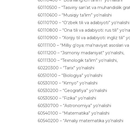
60110500 – “Tasviriy san’at va muhandislik grafi
60110600 – “Musiqiy ta’lim” yo‘nalishi
60110700 – “O‘zbek tili va adabiyoti” yo‘nalishi
60110800 – “Ona tili va adabiyoti: rus tili” yo‘na
60110900 – “Xorijiy til va adabiyoti: ingliz tili” yo
60111100 – “Milliy g‘oya; ma’naviyat asoslari v
60111200 – “Jismoniy madaniyat” yo‘nalishi,
60111300 – “Texnologik ta’lim” yo‘nalishi,
60220300 – “Tarix” yo’nalishi
60510100 – “Biologiya” yo’nalishi
60530100 – “Kimyo” yo’nalishi
60530200 – “Geografiya” yo’nalishi
60530500 – “Fizika” yo’nalishi
60530700 – “Astronomiya” yo’nalishi
60540100 – “Matematika” yo’nalishi
60540200 – “Amaliy matematika yo’nalishi