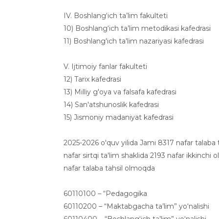
IV. Boshlang‘ich ta’lim fakulteti
10) Boshlang‘ich ta’lim metodikasi kafedrasi
11) Boshlang'ich ta'lim nazariyasi kafedrasi
V. Ijtimoiy fanlar fakulteti
12) Tarix kafedrasi
13) Milliy g'oya va falsafa kafedrasi
14) San'atshunoslik kafedrasi
15) Jismoniy madaniyat kafedrasi
2025-2026 o'quv yilida Jami 8317 nafar talaba
nafar sirtqi ta'lim shaklida 2193 nafar ikkinchi
nafar talaba tahsil olmoqda
60110100 – “Pedagogika
60110200 – “Maktabgacha ta’lim” yo‘nalishi
60110400 – “Boshlang‘ich ta’lim” yo‘nalishi