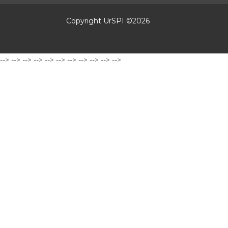
Copyright UrSPI ©
2026
-->
-->
-->
-->
-->
-->
-->
-->
-->
-->
-->