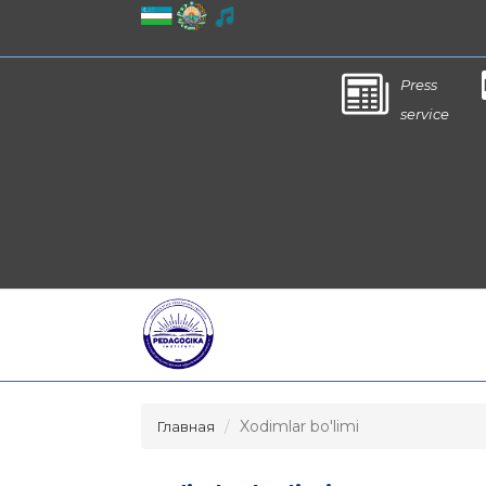
Press
service
Xodimlar bo'limi
Главная