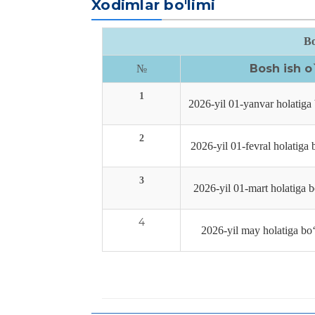
Xodimlar bo'limi
Bo
Bosh ish o`
№
1
2026-yil 01-yanvar holatiga b
2
2026-yil 01-fevral holatiga 
3
2026-yil 01-mart holatiga b
4
2026-yil may holatiga bo‘s