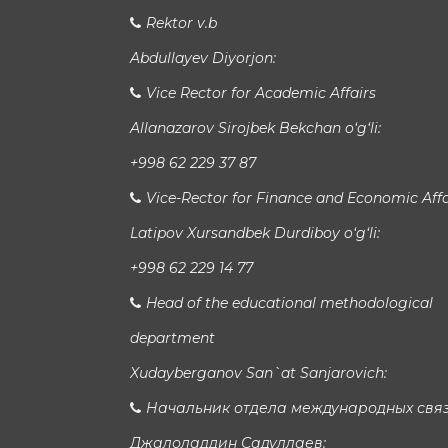
Rektor v.b
Abdullayev Diyorjon:
Vice Rector for Academic Affairs
Allanazarov Sirojbek Bekchan o‘g‘li:
+998 62 229 37 87
Vice-Rector for Finance and Economic Affa
Latipov Xursandbek Durdiboy o‘g‘li:
+998 62 229 14 77
Head of the educational methodological
department
Xudayberganov San`at Sanjarovich:
Начальник отдела международных свя
Джалоладдин Садуллаев: