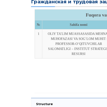
Гражданская и трудовая за
Fuqora va
№
Sahifa nomi
1
OLIY TA’LIM MUASSASASIDA MEHN
MUHOFAZASI VA SOG‘LOM MUHIT:
PROFESSOR-O‘QITUVCHILAR
SALOMATLIGI – INSTITUT STRATEG
RESURSI
Structure