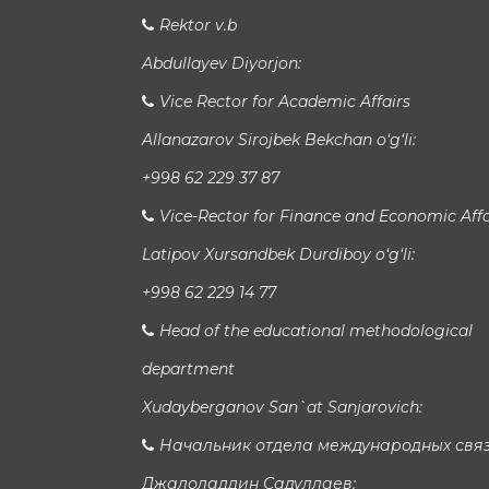
Rektor v.b
Abdullayev Diyorjon:
Vice Rector for Academic Affairs
Allanazarov Sirojbek Bekchan o‘g‘li:
+998 62 229 37 87
Vice-Rector for Finance and Economic Affa
Latipov Xursandbek Durdiboy o‘g‘li:
+998 62 229 14 77
Head of the educational methodological
department
Xudayberganov San`at Sanjarovich:
Начальник отдела международных свя
Джалоладдин Садуллаев: