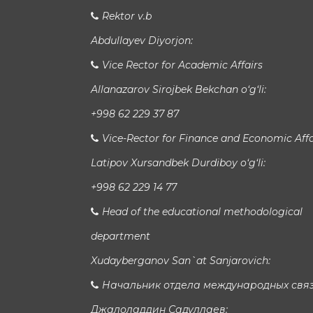
Rektor v.b
Abdullayev Diyorjon:
Vice Rector for Academic Affairs
Allanazarov Sirojbek Bekchan o‘g‘li:
+998 62 229 37 87
Vice-Rector for Finance and Economic Affa
Latipov Xursandbek Durdiboy o‘g‘li:
+998 62 229 14 77
Head of the educational methodological
department
Xudayberganov San`at Sanjarovich:
Начальник отдела международных свя
Джалоладдин Садуллаев: