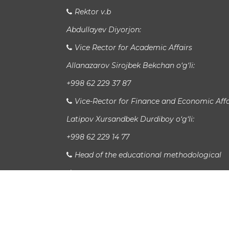
Rektor v.b
Abdullayev Diyorjon:
Vice Rector for Academic Affairs
Allanazarov Sirojbek Bekchan o‘g‘li:
+998 62 229 37 87
Vice-Rector for Finance and Economic Affa
Latipov Xursandbek Durdiboy o‘g‘li:
+998 62 229 14 77
Head of the educational methodological
department
Xudayberganov San`at Sanjarovich:
Начальник отдела международных свя
Джалоладдин Садуллаев: