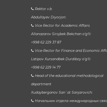
Rektor v.b
Abdullayev Diyorjon:
Vice Rector for Academic Affairs
Allanazarov Sirojbek Bekchan o‘g‘li:
+998 62 229 37 87
Vice-Rector for Finance and Economic Affa
Latipov Xursandbek Durdiboy o‘g‘li:
+998 62 229 14 77
Head of the educational methodological
department
Xudayberganov San`at Sanjarovich:
Начальник отдела международных свя