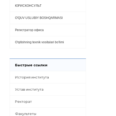
ЮРИСКОНСУЛЬТ
O'QUV USLUBIY BOSHQARMASI
Регистратор офиса
O'qitishning texnik vositalari bo'limi
Быстрые ссылки
История института
Устав института
Ректорат
Факультеты