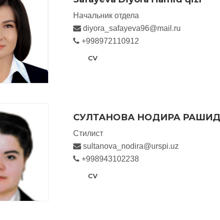
Начальник отдела
diyora_safayeva96@mail.ru
+998972110912
CV
СУЛТАНОВА НОДИРА РАШИ
Стилист
sultanova_nodira@urspi.uz
+998943102238
CV