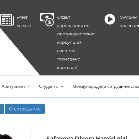
Press
Отдел
Онлайн
service
управления по
видеона
противодействию
коррупции
системы
"Комлаенс
контроль"
Абитуриент
Студенты
Международное сотрудничеств
О сотруднике
Safayeva Diyora Hamid qizi