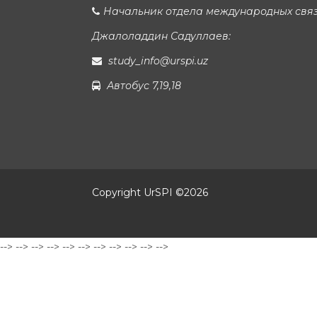
Начальник отдела международных свя
Джалоладдин Садуллаев:
study_info@urspi.uz
Автобус 7,19,18
Copyright UrSPI ©
2026
-->
-->
-->
-->
-->
-->
-->
-->
-->
-->
-->