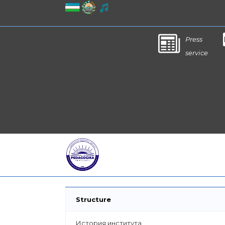
Press
service
Structure
История института