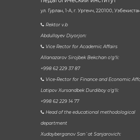
педагогический институт
ул. Гурлан, 1-A, г. Ургенч, 220100, Узбекиста
Rektor v.b
Abdullayev Diyorjon:
Vice Rector for Academic Affairs
Allanazarov Sirojbek Bekchan o‘g‘li:
+998 62 229 37 87
Vice-Rector for Finance and Economic Affa
Latipov Xursandbek Durdiboy o‘g‘li:
+998 62 229 14 77
Head of the educational methodological
department
Xudayberganov San`at Sanjarovich: