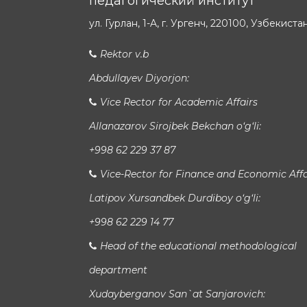
педагогический институт
ул. Гурлан, 1-A, г. Ургенч, 220100, Узбекиста
Rektor v.b
Abdullayev Diyorjon:
Vice Rector for Academic Affairs
Allanazarov Sirojbek Bekchan o‘g‘li:
+998 62 229 37 87
Vice-Rector for Finance and Economic Affa
Latipov Xursandbek Durdiboy o‘g‘li:
+998 62 229 14 77
Head of the educational methodological
department
Xudayberganov San`at Sanjarovich: