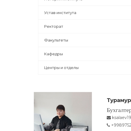
Устав института
Ректорат
Факультеты
Кафедры
Центры и отделы
Турамур
Бухгалтер
ksalaev1
+9989752