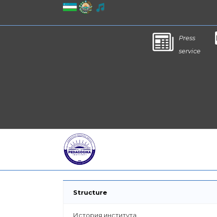
Press
service
Structure
История института