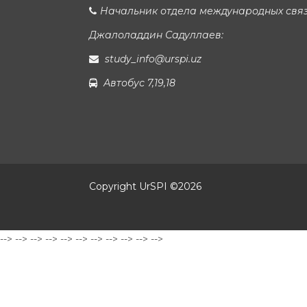
Начальник отдела международных свя
Джалоладдин Садуллаев:
study_info@urspi.uz
Автобус 7,19,18
Copyright UrSPI ©
2026
-->
-->
-->
-->
-->
-->
-->
-->
-->
-->
-->