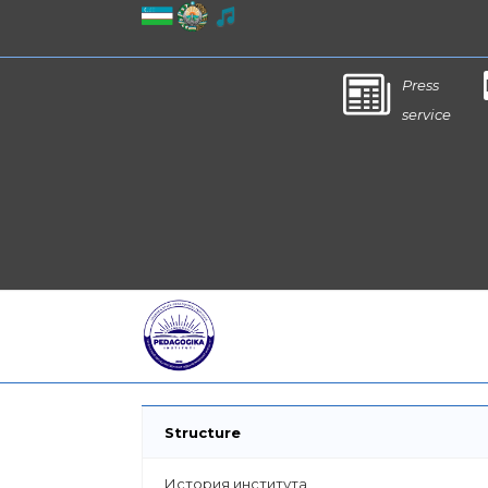
Press
service
Structure
История института