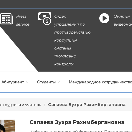
Press
Отдел
Онлайн
service
управления по
видеона
противодействию
коррупции
системы
"Комлаенс
контроль"
Абитуриент
Студенты
Международное сотрудничеств
Сапаева Зухра Рахимбергановна
отрудники и учителя
Сапаева Зухра Рахимбергановна
Кафедра иностранной филологии, Преподавате