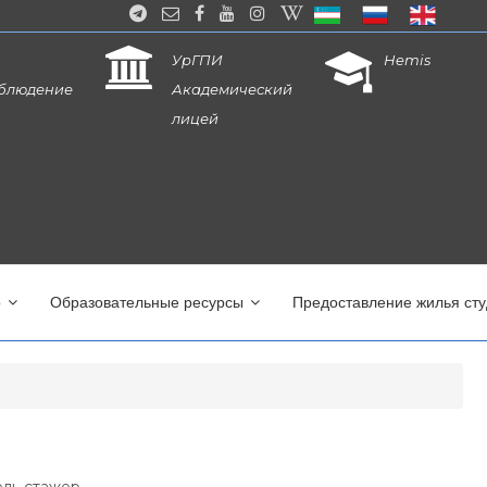
УрГПИ
Hemis
блюдение
Академический
лицей
о
Образовательные ресурсы
Предоставление жилья ст
ль стажер