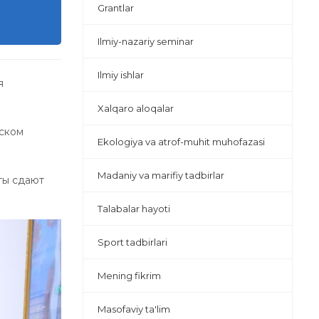
Grantlar
Ilmiy-nazariy seminar
Ilmiy ishlar
я
Xalqaro aloqalar
еском
Ekologiya va atrof-muhit muhofazasi
Madaniy va marifiy tadbirlar
ты сдают
Talabalar hayoti
Sport tadbirlari
Mening fikrim
Masofaviy ta'lim