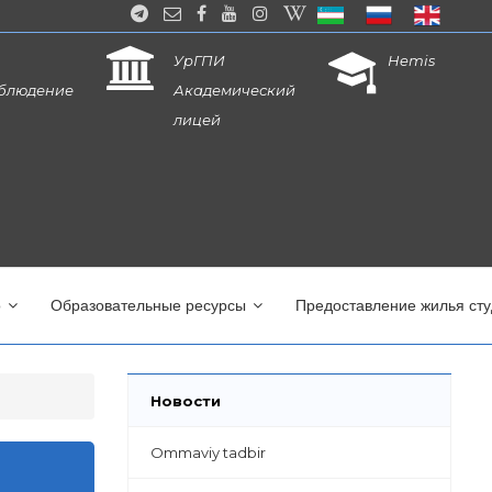
УрГПИ
Hemis
блюдение
Академический
лицей
о
Образовательные ресурсы
Предоставление жилья ст
Новости
Ommaviy tadbir