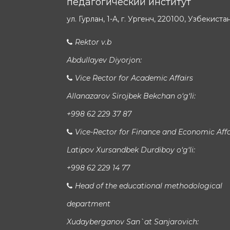
педагогический институт
ул. Гурлан, 1-A, г. Ургенч, 220100, Узбекиста
Rektor v.b
Abdullayev Diyorjon:
Vice Rector for Academic Affairs
Allanazarov Sirojbek Bekchan o‘g‘li:
+998 62 229 37 87
Vice-Rector for Finance and Economic Affa
Latipov Xursandbek Durdiboy o‘g‘li:
+998 62 229 14 77
Head of the educational methodological
department
Xudayberganov San`at Sanjarovich: