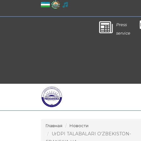
Press
service
Главная
Новости
UrDPI TALABALARI O‘ZBEKISTON-