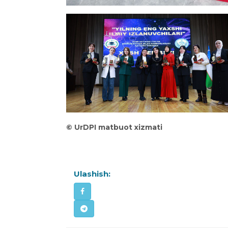
©️ UrDPI matbuot xizmati
Ulashish: