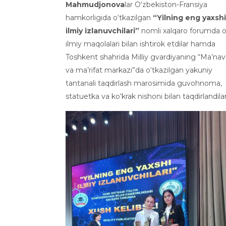
Mahmudjonova
lar O‘zbekiston-Fransiya
hamkorligida o‘tkazilgan
“Yilning eng yaxshi
ilmiy izlanuvchilari”
nomli xalqaro forumda o
ilmiy maqolalari bilan ishtirok etdilar hamda
Toshkent shahrida Milliy gvardiyaning “Ma’nav
va ma’rifat markazi”da o‘tkazilgan yakuniy
tantanali taqdirlash marosimida guvohnoma,
statuetka va ko‘krak nishoni bilan taqdirlandilar