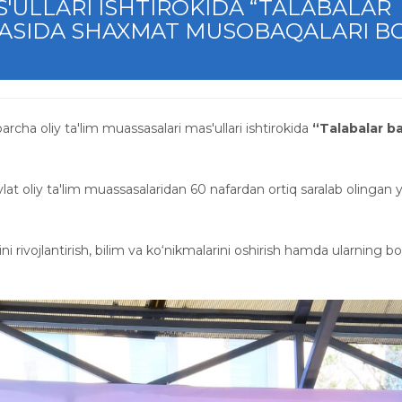
S'ULLARI ISHTIROKIDA “TALABALAR
IRASIDA SHAXMAT MUSOBAQALARI BO
archa oliy ta'lim muassasalari mas'ullari ishtirokida
“Talabalar ba
t oliy ta'lim muassasalaridan 60 nafardan ortiq saralab olingan 
 rivojlantirish, bilim va ko‘nikmalarini oshirish hamda ularning bo‘