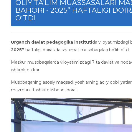
OLIY TA'LIM MUASSASALARI MA
BAHORI - 2025” HAFTALIGI DO
O‘TDI
Urganch davlat pedagogika instituti
da viloyatimizdagi b
2025”
haftaligi doirasida shaxmat musobaqalari bo‘lib o‘tdi
Mazkur musobaqalarda viloyatimizdagi 7 ta davlat va nodavla
ishtirok etdilar.
Musobaqaning asosiy maqsadi yoshlarning aqliy qobiliyatlarini
mazmunli tashkil etishdan iborat.