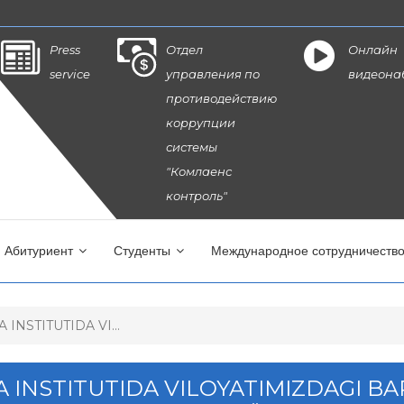
Press
Отдел
Онлайн
service
управления по
видеона
противодействию
коррупции
системы
"Комлаенс
контроль"
Абитуриент
Студенты
Международное сотрудничеств
NSTITUTIDA VI...
INSTITUTIDA VILOYATIMIZDAGI B