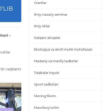
Grantlar
‘LIB
Ilmiy-nazariy seminar
Ilmiy ishlar
hori -
Xalqaro aloqalar
Ekologiya va atrof-muhit muhofazasi
yoshlar
Madaniy va marifiy tadbirlar
sh vaqtlarini
Talabalar hayoti
Sport tadbirlari
Mening fikrim
Masofaviy ta'lim