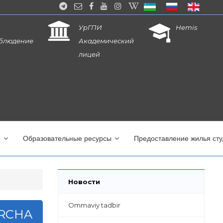
УрГПИ
Hemis
блюдение
Академический
лицей
о
Образовательные ресурсы
Предоставление жилья ст
Новости
Ommaviy tadbir
ARCHA