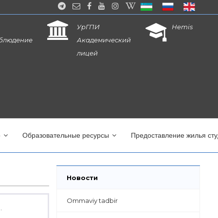
УрГПИ
Hemis
блюдение
Академический
лицей
о
Образовательные ресурсы
Предоставление жилья ст
Новости
Ommaviy tadbir
.