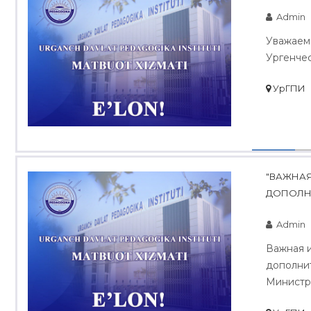
Admin
​ Уважае
Ургенчес
УрГПИ
"ВАЖНАЯ
ДОПОЛНИТ
Admin
Важная 
дополнит
Министро