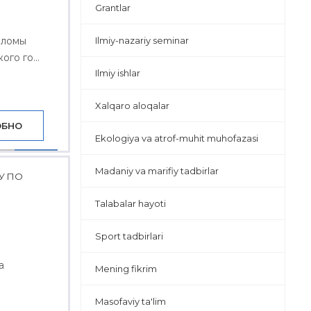
Grantlar
пломы
Ilmiy-nazariy seminar
го го...
Ilmiy ishlar
Xalqaro aloqalar
ОБНО
Ekologiya va atrof-muhit muhofazasi
Madaniy va marifiy tadbirlar
У ПО
Talabalar hayoti
Sport tadbirlari
а
Mening fikrim
Masofaviy ta'lim