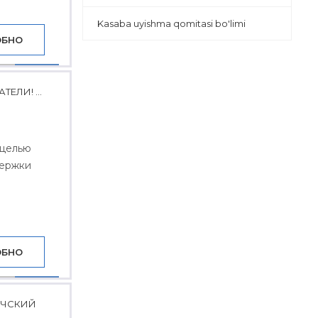
Kasaba uyishma qomitasi bo'limi
ОБНО
ЛИ! ...
 целью
держки
ОБНО
НЧСКИЙ