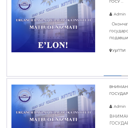
ГОСУ ...
Admin
Окончате
государс
подавших 
УрГПИ
ВНИМАН
ГОСУДАР
Admin
ВНИМАН
ГОСУДА