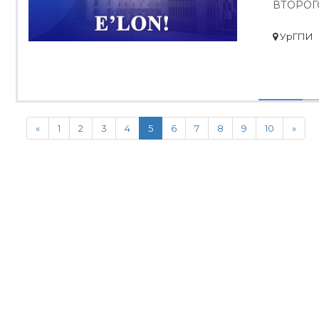
ВТОРОГ
УрГПИ
«
1
2
3
4
5
6
7
8
9
10
»