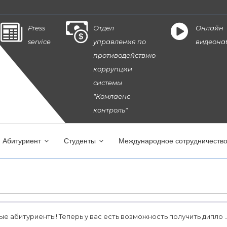
Press
Отдел
Онлайн
service
управления по
видеона
противодействию
коррупции
системы
"Комлаенс
контроль"
Абитуриент
Студенты
Международное сотрудничеств
е абитуриенты! Теперь у вас есть возможность получить дипло ..