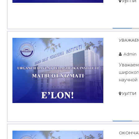
УрГПИ
УВАЖАЕМ
Admin
Уважаемы
широког
научной д
УрГПИ
ОКОНЧАТ