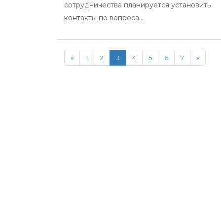
сотрудничества планируется установить
контакты по вопроса...
«
1
2
3
4
5
6
7
»