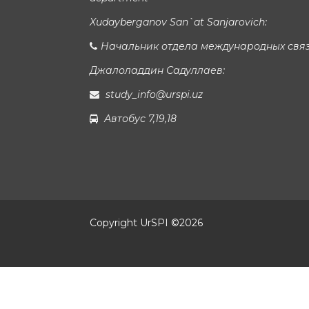
Xudayberganov San`at Sanjarovich:
Начальник отдела международных свя
Джалоладдин Садуллаев:
study_info@urspi.uz
Автобус 7,19,18
Copyright UrSPI ©
2026