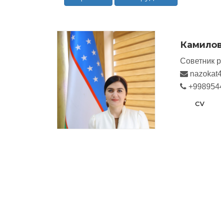
Камилов
Советник 
nazokat
+998954
CV