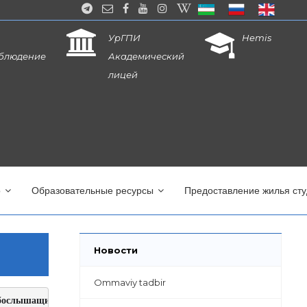
УрГПИ
Hemis
блюдение
Академический
лицей
о
Образовательные ресурсы
Предоставление жилья ст
Новости
Ommaviy tadbir
слабослышащих детей города Ургенча прошел день открытых дверей