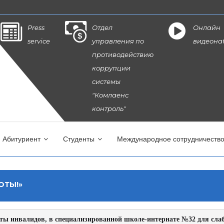
Press
Отдел
Онлайн
service
управления по
видеона
противодействию
коррупции
системы
"Комлаенс
контроль"
Абитуриент
Студенты
Международное сотрудничеств
ОТЫ!»
ащиты инвалидов, в специализированной школе-интернате №32 для 