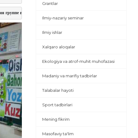
Grantlar
тия группе воспитанников школы-интерната были вручены подарки, 
Ilmiy-nazariy seminar
Ilmiy ishlar
Xalqaro aloqalar
Ekologiya va atrof-muhit muhofazasi
Madaniy va marifiy tadbirlar
Talabalar hayoti
Sport tadbirlari
Mening fikrim
Masofaviy ta'lim