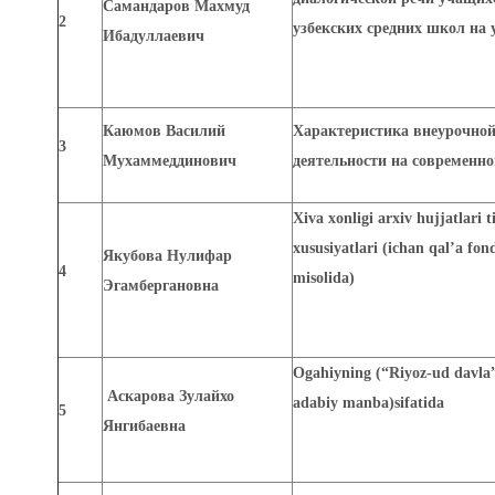
Самандаров Махмуд
2
узбекских средних школ на 
Ибадуллаевич
Каюмов Василий
Характеристика внеурочно
3
Мухаммеддинович
деятельности на современно
Xiva xonligi arxiv hujjatlari ti
xususiyatlari (ichan qal’a fon
Якубова Нулифар
4
misolida)
Эгамбергановна
Ogahiyning (“Riyoz-ud davla”
Аскарова Зулайхо
adabiy manba)sifatida
5
Янгибаевна