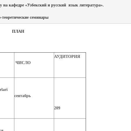
у на кафедре «Узбекский и русский  язык литература».

о-теоретические семинары
ПЛАН
АУДИТОРИЯ
ЧИСЛО
rlari
сентабрь
209
ся