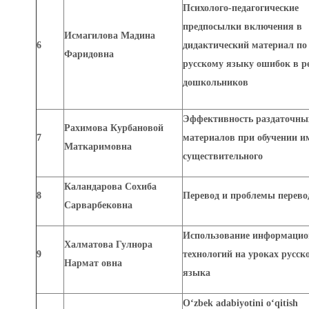
Психолого-педагогические
предпосылки включения в
Исмагилова Мадина
6
дидактический материал по
Фаридовна
русскому языку ошибок в р
дошкольников
Эффективность раздаточны
Рахимова Курбановой
7
материалов при обучении и
Маткаримовна
существительного
Каландарова Сохиба
8
Перевод и проблемы перево
Сарварбековна
Использование информаци
Халматова Гулнора
9
технологий на уроках русск
Нармат овна
языка
O‘zbek adabiyotini o‘qitish