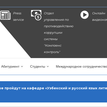
Press
Отдел
Онлайн
service
управления по
видеона
противодействию
коррупции
системы
"Комлаенс
контроль"
Абитуриент
Студенты
Международное сотрудничеств
е пройдут на кафедре «Узбекский и русский язык лит