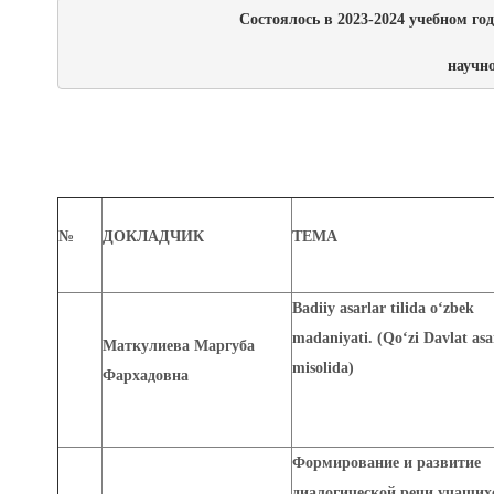
Состоялось в 2023-2024 учебном год
научн
№
ДОКЛАДЧИК
ТЕМА
Badiiy asarlar tilida o‘zbek
madaniyati. (Qo‘zi Davlat asa
Маткулиева Маргуба
misolida)
Фархадовна
Формирование и развитие
диалогической речи учащих