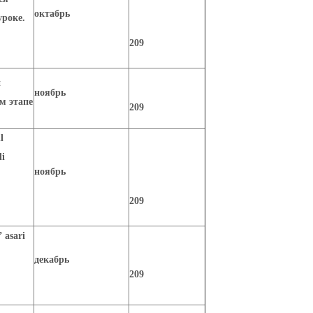
октабрь
уроке.
209
й
ноябрь
м этапе
209
l
di
ноябрь
209
 asari
декабрь
209