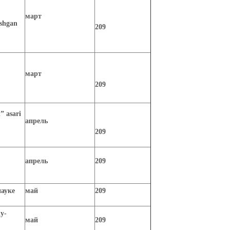
март
‘shgan
209
март
209
” asari
апрель
209
апрель
209
ауке
май
209
iy-
май
209