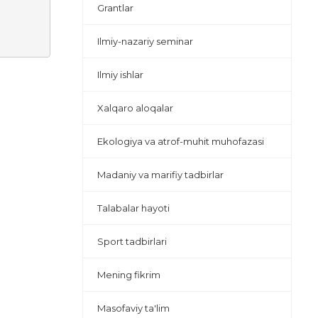
Grantlar
Ilmiy-nazariy seminar
Ilmiy ishlar
Xalqaro aloqalar
Ekologiya va atrof-muhit muhofazasi
Madaniy va marifiy tadbirlar
Talabalar hayoti
Sport tadbirlari
Mening fikrim
Masofaviy ta'lim