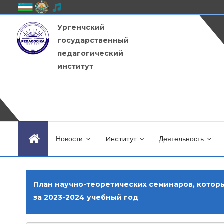
Ургенчский
государственный
педагогический
институт
Новости
Институт
Деятельность
План научно-теоретических семинаров, которы
за 2023-2024 учебный год