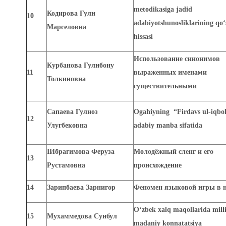
metodikasiga jadid
Кодирова Гули
10
adabiyotshunosliklarining qo
Марселовна
hissasi
Использование синонимов
Курбанова Гулибону
11
выраженных именами
Толкиновна
существительными
Сапаева Гулноз
Ogahiyning “Firdavs ul-iqbol
12
Улугбековна
adabiy manba sifatida
IИбрагимова Феруза
Молодёжный сленг и его
13
Рустамовна
происхождение
14
Зарипбаева Зарнигор
Феномен языковой игры в н
O‘zbek xalq maqollarida mill
15
Мухаммедова Сунбул
madaniy konnatatsiya