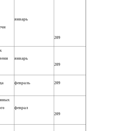
январь
ечи
209
х
мени
январь
209
да
февраль
209
онных
ого
феврал
209