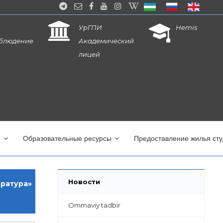
УрГПИ
Hemis
блюдение
Академический
лицей
о
Образовательные ресурсы
Предоставление жилья ст
Новости
ература»
Ommaviy tadbir