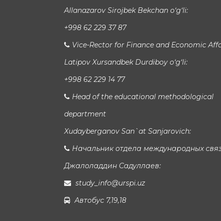
Allanazarov Sirojbek Bekchan o‘g‘li:
+998 62 229 37 87
Vice-Rector for Finance and Economic Affa
Latipov Xursandbek Durdiboy o‘g‘li:
+998 62 229 14 77
Head of the educational methodological
department
Xudayberganov San`at Sanjarovich:
Начальник отдела международных свя
Джалоладдин Садуллаев:
study_info@urspi.uz
Автобус 7,19,18