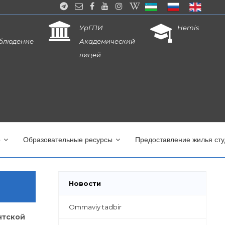
УрГПИ
Hemis
блюдение
Академический
лицей
о
Образовательные ресурсы
Предоставление жилья ст
Новости
Ommaviy tadbir
нтской