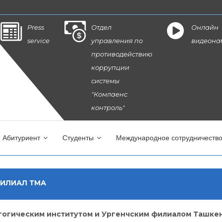
Press
Отдел
Онлайн
service
управления по
видеона
противодействию
коррупции
системы
"Комлаенс
контроль"
Абитуриент
Студенты
Международное сотрудничеств
ФИЛИАЛ ТМА
гогическим институтом и Ургенчским филиалом Ташке