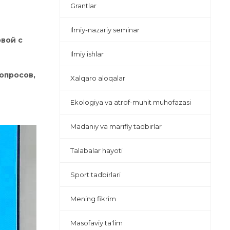
Grantlar
Ilmiy-nazariy seminar
вой с
Ilmiy ishlar
опросов,
Xalqaro aloqalar
Ekologiya va atrof-muhit muhofazasi
Madaniy va marifiy tadbirlar
Talabalar hayoti
Sport tadbirlari
Mening fikrim
Masofaviy ta'lim