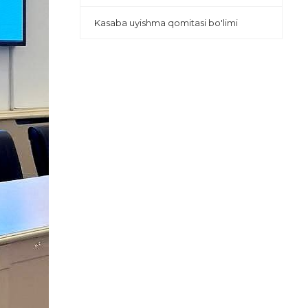
Kasaba uyishma qomitasi bo'limi