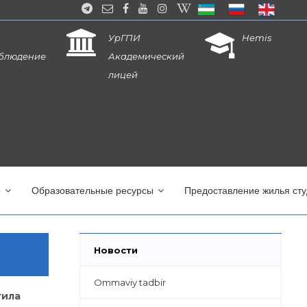
УрГПИ
Hemis
блюдение
Академический
лицей
о
Образовательные ресурсы
Предоставление жилья ст
Новости
Ommaviy tadbir
тила