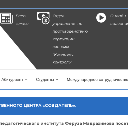
Press
Отдел
Онлайн
service
управления по
видеона
противодействию
коррупции
системы
"Комлаенс
контроль"
Абитуриент
Студенты
Международное сотрудничеств
ВЕННОГО ЦЕНТРА «СОЗДАТЕЛЬ».
 педагогического института Феруза Мадрахимова посе