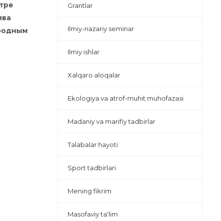
нтре
Grantlar
ива
Ilmiy-nazariy seminar
ародным
Ilmiy ishlar
Xalqaro aloqalar
Ekologiya va atrof-muhit muhofazasi
Madaniy va marifiy tadbirlar
Talabalar hayoti
Sport tadbirlari
Mening fikrim
Masofaviy ta'lim