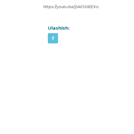
https://youtu.be/jV4tS0iEEXo
Ulashish: