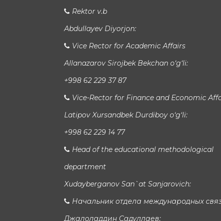
Rektor v.b
Abdullayev Diyorjon:
Vice Rector for Academic Affairs
Allanazarov Sirojbek Bekchan o‘g‘li:
+998 62 229 37 87
Vice-Rector for Finance and Economic Affa
Latipov Xursandbek Durdiboy o‘g‘li:
+998 62 229 14 77
Head of the educational methodological
department
Xudayberganov San`at Sanjarovich:
Начальник отдела международных свя
Джалоладдин Садуллаев: