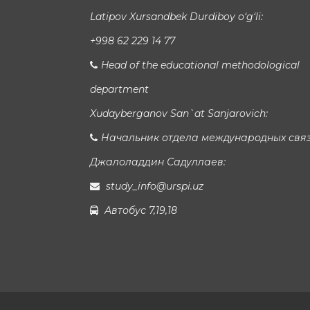
Latipov Xursandbek Durdiboy o‘g‘li:
+998 62 229 14 77
Head of the educational methodological
department
Xudayberganov San`at Sanjarovich:
Начальник отдела международных свя
Джалоладдин Садуллаев:
study_info@urspi.uz
Автобус 7,19,18