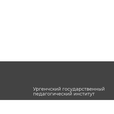
Ургенчский государственный
педагогический институт
ул. Гурлан, 1-A, г. Ургенч, 220100, Узбекиста
Rektor v.b