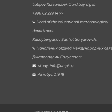
Latipov Xursandbek Durdiboy o‘g‘li:
+998 62 229 14 77
Head of the educational methodological
department
Xudayberganov San`at Sanjarovich:
Начальник отдела международных свя
Джалоладдин Садуллаев:
study_info@urspi.uz
Автобус 7,19,18