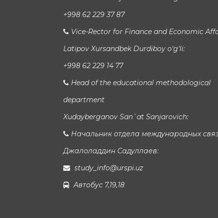
+998 62 229 37 87
Vice-Rector for Finance and Economic Affa
Latipov Xursandbek Durdiboy o‘g‘li:
+998 62 229 14 77
Head of the educational methodological
department
Xudayberganov San`at Sanjarovich:
Начальник отдела международных свя
Джалоладдин Садуллаев:
study_info@urspi.uz
Автобус 7,19,18