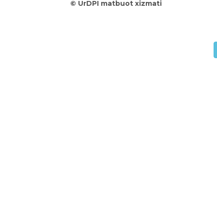
©
UrDPI matbuot xizmati