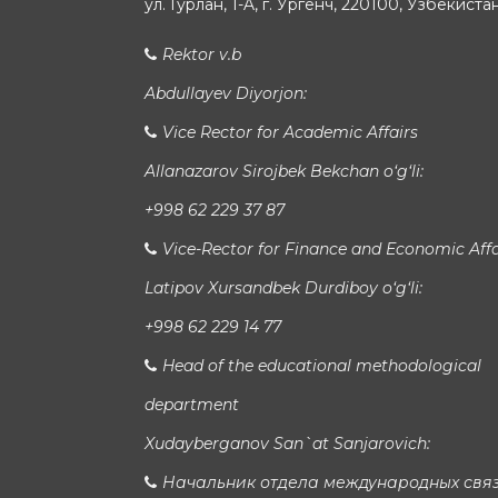
ул. Гурлан, 1-A, г. Ургенч, 220100, Узбекиста
Rektor v.b
Abdullayev Diyorjon:
Vice Rector for Academic Affairs
Allanazarov Sirojbek Bekchan o‘g‘li:
+998 62 229 37 87
Vice-Rector for Finance and Economic Affa
Latipov Xursandbek Durdiboy o‘g‘li:
+998 62 229 14 77
Head of the educational methodological
department
Xudayberganov San`at Sanjarovich:
Начальник отдела международных свя