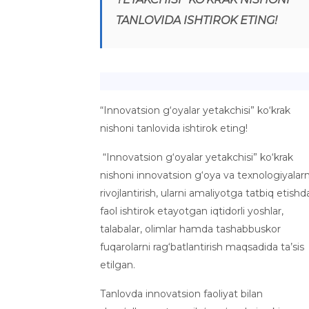
TANLOVIDA ISHTIROK ETING!
“Innovatsion g‘oyalar yetakchisi” ko‘krak
nishoni tanlovida ishtirok eting!
“Innovatsion g‘oyalar yetakchisi” ko‘krak
nishoni innovatsion g‘oya va texnologiyalarn
rivojlantirish, ularni amaliyotga tatbiq etishd
faol ishtirok etayotgan iqtidorli yoshlar,
talabalar, olimlar hamda tashabbuskor
fuqarolarni rag‘batlantirish maqsadida ta’sis
etilgan.
Tanlovda innovatsion faoliyat bilan