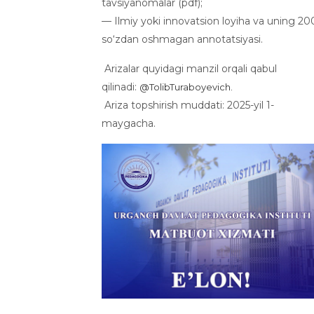
tavsiyanomalar (pdf);
— Ilmiy yoki innovatsion loyiha va uning 20
so‘zdan oshmagan annotatsiyasi.
Arizalar quyidagi manzil orqali qabul
qilinadi:
@TolibTuraboyevich.
Ariza topshirish muddati: 2025-yil 1-
maygacha.