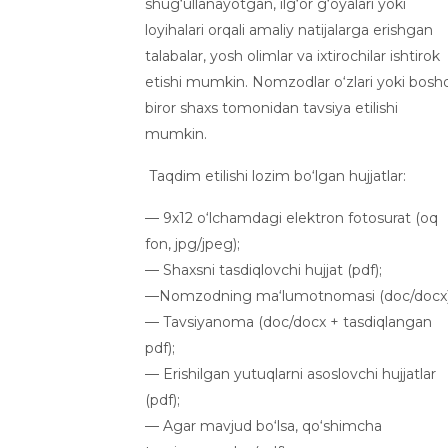
shug‘ullanayotgan, ilg‘or g‘oyalari yoki
loyihalari orqali amaliy natijalarga erishgan
talabalar, yosh olimlar va ixtirochilar ishtirok
etishi mumkin. Nomzodlar o‘zlari yoki bosh
biror shaxs tomonidan tavsiya etilishi
mumkin.
Taqdim etilishi lozim bo‘lgan hujjatlar:
— 9x12 o‘lchamdagi elektron fotosurat (oq
fon, jpg/jpeg);
— Shaxsni tasdiqlovchi hujjat (pdf);
—Nomzodning ma‘lumotnomasi (doc/docx)
— Tavsiyanoma (doc/docx + tasdiqlangan
pdf);
— Erishilgan yutuqlarni asoslovchi hujjatlar
(pdf);
— Agar mavjud bo‘lsa, qo‘shimcha