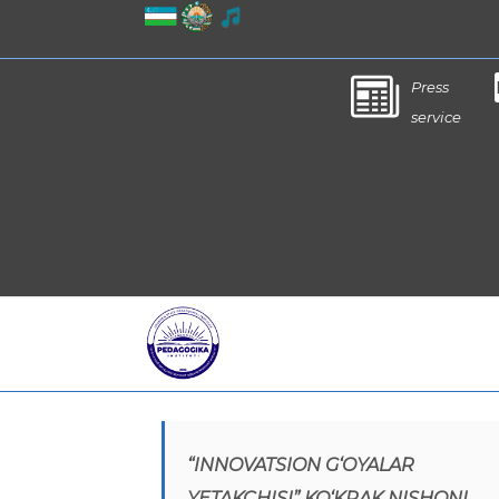
Press
service
“INNOVATSION G‘OYALAR
YETAKCHISI” KO‘KRAK NISHONI