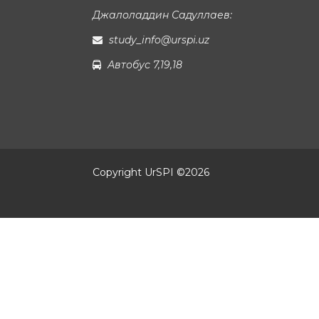
Джалоладдин Садуллаев:
study_info@urspi.uz
Автобус 7,19,18
Copyright UrSPI ©
2026