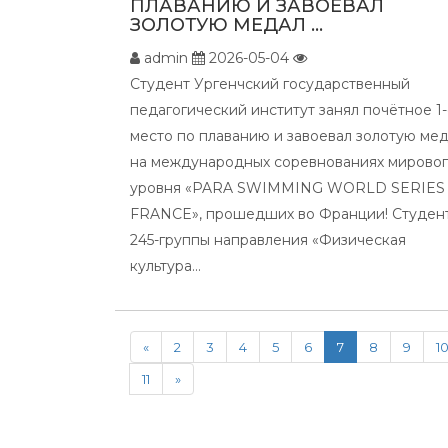
ПЛАВАНИЮ И ЗАВОЕВАЛ
ЗОЛОТУЮ МЕДАЛ ...
admin
2026-05-04
Студент Ургенчский государственный
педагогический институт занял почётное 1
место по плаванию и завоевал золотую ме
на международных соревнованиях мирово
уровня «PARA SWIMMING WORLD SERIES
FRANCE», прошедших во Франции! Студен
245-группы направления «Физическая
культура...
«
2
3
4
5
6
7
8
9
1
11
»