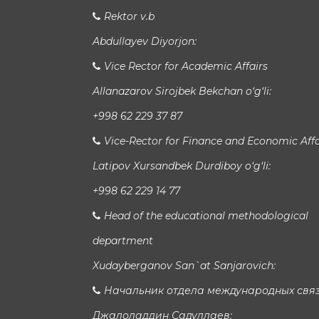
Rektor v.b
Abdullayev Diyorjon:
Vice Rector for Academic Affairs
Allanazarov Sirojbek Bekchan o‘g‘li:
+998 62 229 37 87
Vice-Rector for Finance and Economic Affa
Latipov Xursandbek Durdiboy o‘g‘li:
+998 62 229 14 77
Head of the educational methodological
department
Xudayberganov San`at Sanjarovich:
Начальник отдела международных свя
Джалоладдин Садуллаев: