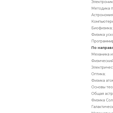
Электроник
Методика п
Астрономия
Компьютерн
Биофизика;
Физика уск
Программир
По направ
Механика и
Физический
Электричес
Оптика;
Физика атом
Основы тео
Общая астр
Физика Сол
Галактичес