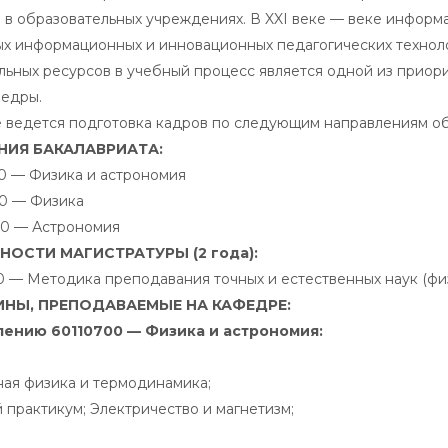
 в образовательных учреждениях. В XXI веке — веке информ
х информационных и инновационных педагогических техноло
льных ресурсов в учебный процесс является одной из приор
федры.
 ведется подготовка кадров по следующим направлениям об
НИЯ БАКАЛАВРИАТА:
0 — Физика и астрономия
0 — Физика
0 — Астрономия
ОСТИ МАГИСТРАТУРЫ (2 года):
0 — Методика преподавания точных и естественных наук (фи
НЫ, ПРЕПОДАВАЕМЫЕ НА КАФЕДРЕ:
лению 60110700 — Физика и астрономия:
ая физика и термодинамика;
 практикум; Электричество и магнетизм;