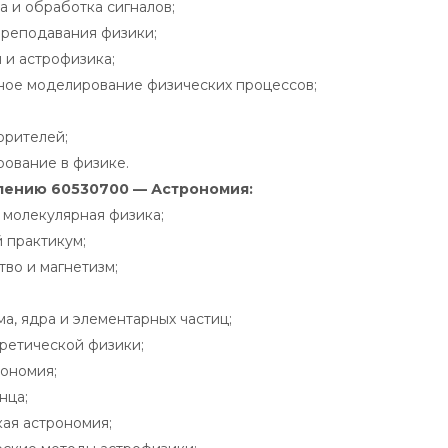
а и обработка сигналов;
реподавания физики;
 и астрофизика;
ое моделирование физических процессов;
орителей;
ование в физике.
лению 60530700 — Астрономия:
 молекулярная физика;
 практикум;
тво и магнетизм;
а, ядра и элементарных частиц;
ретической физики;
ономия;
нца;
кая астрономия;