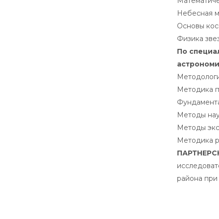
Математиче
Небесная м
Основы кос
Физика зве
По специа
астрономи
Методологи
Методика п
Фундамента
Методы нау
Методы экс
Методика р
ПАРТНЕРС
исследоват
района при