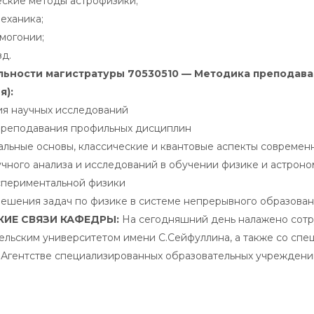
ские методы астрофизики;
еханика;
могонии;
зд.
льности магистратуры 70530510 — Методика преподаван
я):
я научных исследований
реподавания профильных дисциплин
льные основы, классические и квантовые аспекты современ
чного анализа и исследований в обучении физике и астрон
периментальной физики
ешения задач по физике в системе непрерывного образова
КИЕ СВЯЗИ КАФЕДРЫ:
На сегодняшний день налажено сотр
ельским университетом имени С.Сейфуллина, а также со сп
 Агентстве специализированных образовательных учреждени