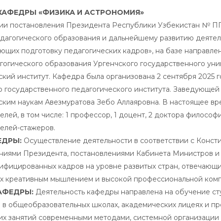
КАФЕДРЫ «ФИЗИКА И АСТРОНОМИЯ»
ии постановления Президента Республики Узбекистан № ПП-
едагогического образования и дальнейшему развитию деяте
ющих подготовку педагогических кадров», на базе направлен
гогического образования Ургенчского государственного уни
кий институт. Кафедра была организована 2 сентября 2025 г
о государственного педагогического института. Заведующей
ским наукам Авезмуратова Зебо Аллаяровна. В настоящее вр
лей, в том числе: 1 профессор, 1 доцент, 2 доктора философ
елей-стажеров.
ЕДРЫ:
Осуществление деятельности в соответствии с Консти
ниями Президента, постановлениями Кабинета Министров и 
ифицированных кадров на уровне развитых стран, отвечающ
 креативным мышлением и высокой профессиональной компе
АФЕДРЫ:
Деятельность кафедры направлена на обучение ст
 в общеобразовательных школах, академических лицеях и п
их занятий современными методами, системной организации