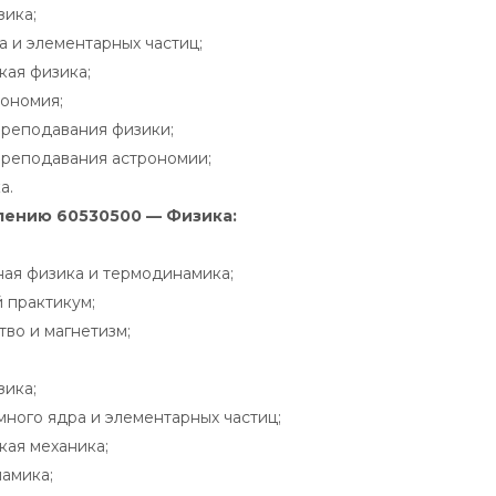
зика;
а и элементарных частиц;
кая физика;
ономия;
реподавания физики;
реподавания астрономии;
а.
лению 60530500 — Физика:
ая физика и термодинамика;
 практикум;
тво и магнетизм;
зика;
много ядра и элементарных частиц;
кая механика;
амика;