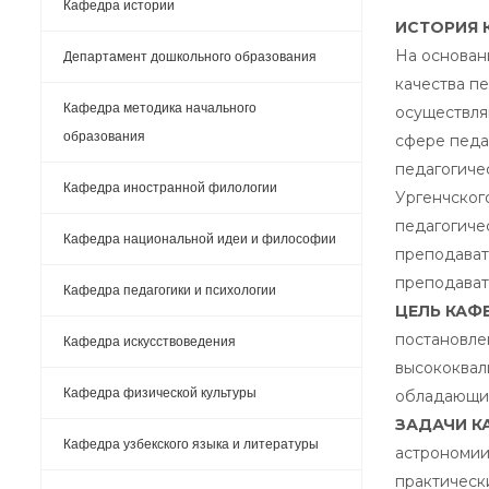
Кафедра истории
ИСТОРИЯ 
На основан
Департамент дошкольного образования
качества п
Кафедра методика начального
осуществля
образования
сфере педа
педагогичес
Кафедра иностранной филологии
Ургенчског
педагогиче
Кафедра национальной идеи и философии
преподавате
преподават
Кафедра педагогики и психологии
ЦЕЛЬ КАФ
постановле
Кафедра искусствоведения
высококвал
Кафедра физической культуры
обладающих
ЗАДАЧИ К
Кафедра узбекского языка и литературы
астрономии
практическ