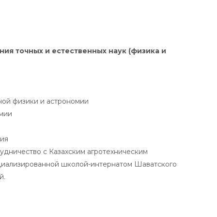
ия точных и естественных наук (физика и
ной физики и астрономии
омии
ния
удничество с Казахским агротехническим
ециализированной школой-интернатом Шаватского
й.