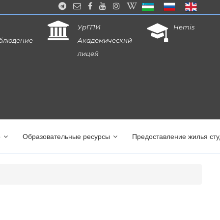
УрГПИ
Hemis
блюдение
Академический
лицей
о
Образовательные ресурсы
Предоставление жилья ст