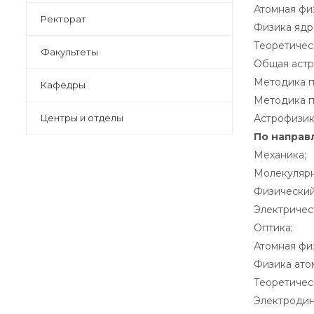
Атомная фи
Ректорат
Физика ядр
Теоретичес
Факультеты
Общая астр
Методика п
Кафедры
Методика п
Центры и отделы
Астрофизик
По направ
Механика;
Молекулярн
Физический
Электричес
Оптика;
Атомная фи
Физика ато
Теоретичес
Электродин