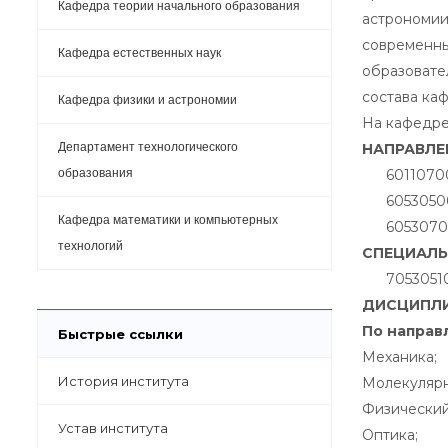
Кафедра теории начального образования
астрономии
современны
Кафедра естественных наук
образовате
состава ка
Кафедра физики и астрономии
На кафедре
Департамент технологического
НАПРАВЛЕ
образования
6011070
6053050
Кафедра математики и компьютерных
6053070
технологий
СПЕЦИАЛЬН
7053051
ДИСЦИПЛИ
По направ
Быстрые ссылки
Механика;
История института
Молекулярн
Физический
Устав института
Оптика;