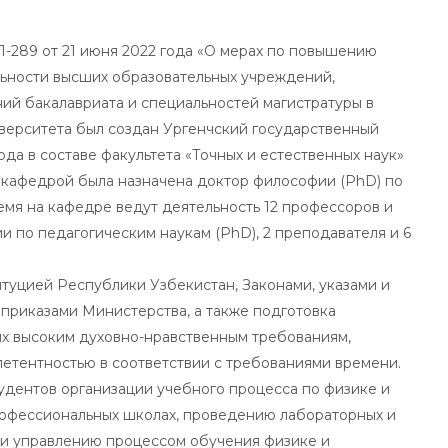
289 от 21 июня 2022 года «О мерах по повышению
льности высших образовательных учреждений,
ий бакалавриата и специальностей магистратуры в
верситета был создан Ургенчский государственный
ода в составе факультета «Точных и естественных наук»
 кафедрой была назначена доктор философии (PhD) по
емя на кафедре ведут деятельность 12 профессоров и
ии по педагогическим наукам (PhD), 2 преподавателя и 6
туцией Республики Узбекистан, Законами, указами и
приказами Министерства, а также подготовка
их высоким духовно-нравственным требованиям,
тентностью в соответствии с требованиями времени.
удентов организации учебного процесса по физике и
рофессиональных школах, проведению лабораторных и
 и управлению процессом обучения физике и