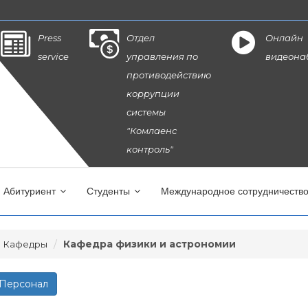
Press
Отдел
Онлайн
service
управления по
видеона
противодействию
коррупции
системы
"Комлаенс
контроль"
Абитуриент
Студенты
Международное сотрудничеств
Кафедра физики и астрономии
Кафедры
Персонал