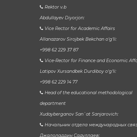
Rektor v.b
Abdullayev Diyorjon:
Vice Rector for Academic Affairs
Allanazarov Sirojbek Bekchan o‘g‘li:
+998 62 229 37 87
Vice-Rector for Finance and Economic Affa
Latipov Xursandbek Durdiboy o‘g‘li:
+998 62 229 14 77
Head of the educational methodological
department
Xudayberganov San`at Sanjarovich:
Начальник отдела международных свя
Джалоладдин Садуллаев: