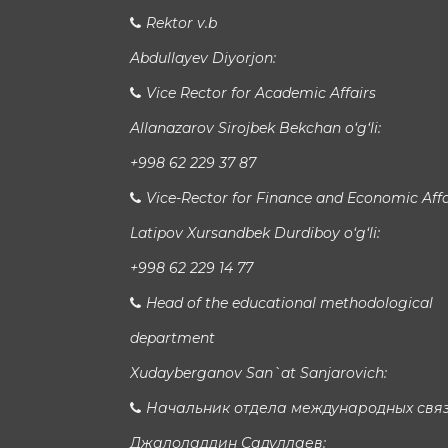
Rektor v.b
Abdullayev Diyorjon:
Vice Rector for Academic Affairs
Allanazarov Sirojbek Bekchan o‘g‘li:
+998 62 229 37 87
Vice-Rector for Finance and Economic Affa
Latipov Xursandbek Durdiboy o‘g‘li:
+998 62 229 14 77
Head of the educational methodological
department
Xudayberganov San`at Sanjarovich:
Начальник отдела международных свя
Джалоладдин Садуллаев: