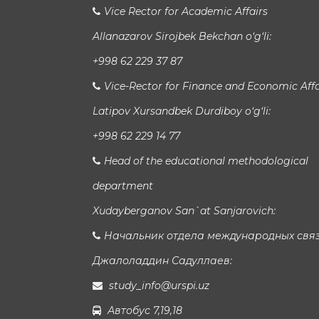
Vice Rector for Academic Affairs
Allanazarov Sirojbek Bekchan o‘g‘li:
+998 62 229 37 87
Vice-Rector for Finance and Economic Affa
Latipov Xursandbek Durdiboy o‘g‘li:
+998 62 229 14 77
Head of the educational methodological
department
Xudayberganov San`at Sanjarovich:
Начальник отдела международных свя
Джалоладдин Садуллаев:
study_info@urspi.uz
Автобус 7,19,18