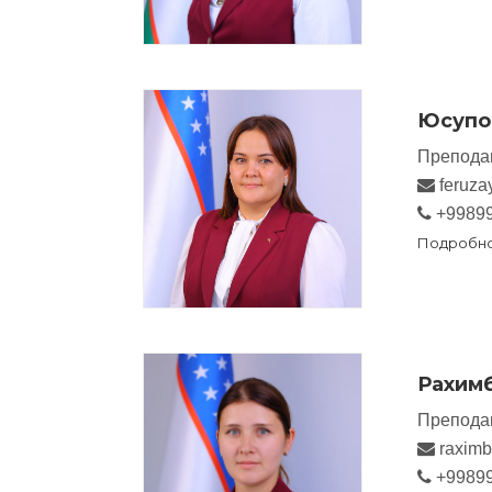
Юсупо
Препода
feruza
+9989
Подробн
Рахимб
Препода
raximb
+9989