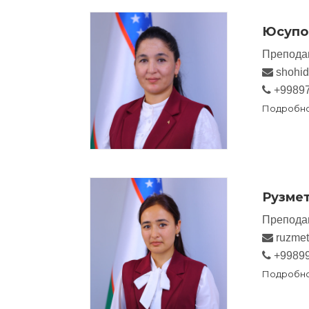
Юсупо
Препода
shohi
+9989
Подробн
Рузме
Препода
ruzme
+9989
Подробн