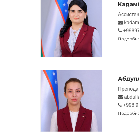
Kадамб
Ассистен
kadamb
+9989
Подробн
Абдул
Препода
abdull
+998 9
Подробн