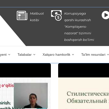
Matbuot
Korrupsiyaga
kotibi
qarshi kurashish
"Komplayens-
nazorat" tizimini
boshqarish bo‘limi
iyent
Talabalar
Xalqaro hamkorlik
Ta'lim resurslari