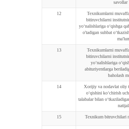
savollar
12
Texnikumlarni muvaffa
bitiruvchilarni institutn
yo‘nalishlariga o‘qishga qab
o'tadigan suhbat o‘tkazish
ma'lu
13
Texnikumlarni muvaffa
bitiruvchilarni institutn
yo‘nalishlariga o‘qis
abituriyentlarga berilad
baholash m
14
Xorijiy va nodavlat oliy 
o‘qishini koʻchirish uc
talabalar bilan oʻtkaziladig
natijal
15
Texnikum bitruvchilari 