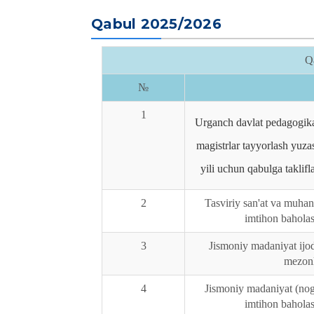
Qabul 2025/2026
Q
№
1
Urganch davlat pedagogika 
magistrlar tayyorlash yuz
yili uchun qabulga taklifl
2
Tasviriy san'at va muhand
imtihon bahola
3
Jismoniy madaniyat ijo
mezonl
4
Jismoniy madaniyat (nogi
imtihon bahola