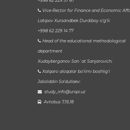
+998 62 229 37 87
Vice-Rector for Finance and Economic Affa
Latipov Xursandbek Durdiboy o‘g‘li:
+998 62 229 14 77
Head of the educational methodological
department
Xudayberganov San`at Sanjarovich:
Xalqaro aloqalar bo'limi boshlig'i
Jaloliddin Sa'dullaev:
study_info@urspi.uz
Avtobus 7,19,18