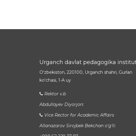
Urganch davlat pedagogika institut
Oʻzbekiston, 220100, Urganch shahri, Gurlan
koʻchasi, 1-A uy
Rektor v.b
Abdullayev Diyorjon:
Vice Rector for Academic Affairs
Allanazarov Sirojbek Bekchan o‘g‘li: