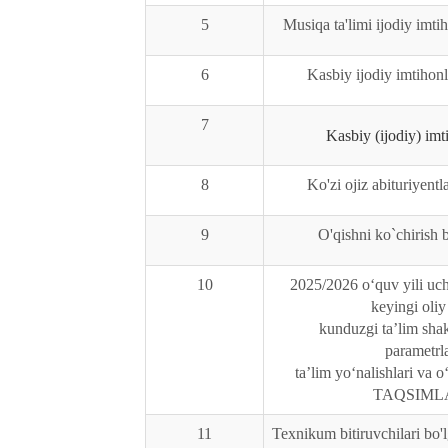
5
Musiqa ta'limi ijodiy imt
6
Kasbiy ijodiy imtihonl
7
Kasbiy (ijodiy) imti
8
Ko'zi ojiz abituriyent
9
O'qishni ko`chirish 
10
2025/2026 o‘quv yili uc
keyingi oliy
kunduzgi ta’lim shak
parametrl
ta’lim yo‘nalishlari va o‘
TAQSIML
11
Texnikum bitiruvchilari bo'