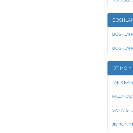
BOSHLANG
BOSHLANG‘
BOSHLANG'
IJTIMOIY
TARIX KAF
MILLIY G‘
SAN'ATSH
JISMONIY