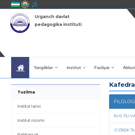
Urganch davlat
pedagogika instituti
Yangiliklar
Institut
Faoliyat
Abitur
Kafedra
Tuzilma
FILOLOGI
Institut tarixi
RUS TILI 
Institut nizomi
O'ZBEK TI
Rahbariyat