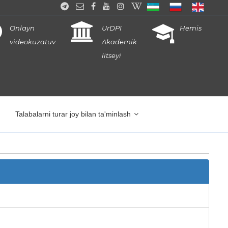
Onlayn
UrDPI
Hemis
videokuzatuv
Akademik
litseyi
Talabalarni turar joy bilan ta'minlash