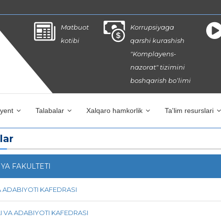
Matbuot
Korrupsiyaga
kotibi
qarshi kurashish
"Komplayens-
nazorat" tizimini
boshqarish bo‘limi
iyent
Talabalar
Xalqaro hamkorlik
Ta'lim resurslari
lar
YA FAKULTETI
VA ADABIYOTI KAFEDRASI
LI VA ADABIYOTI KAFEDRASI