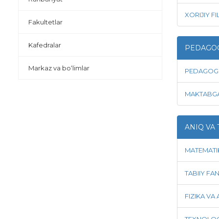
XORIJIY F
Fakultetlar
Kafedralar
PEDAGOG
Markaz va bo‘limlar
PEDAGOGI
MAKTABGA
ANIQ VA 
MATEMATI
TABIIY FA
FIZIKA VA
TEXNOLOGI