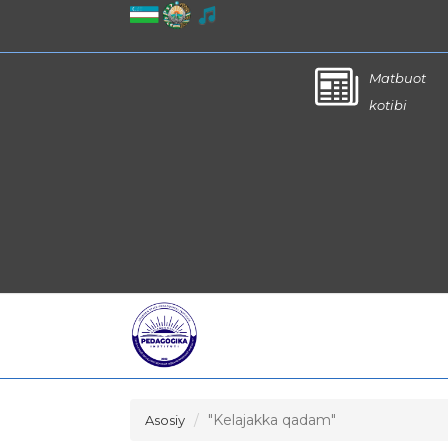
Matbuot
kotibi
"Kelajakka qadam"
Asosiy