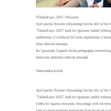
#TalabaExpo_2025 | #Xorazm
Ayni paytda Xorazm viloyatidagi barcha oliy ta’lim m
“TalabaExpo–2025” kasb ko‘rgazmasi tashkil etilmoqd
tashkilotlar o‘z faoliyati bo‘yicha taqdimotlar o‘tka
bilan ishtirok etmoqda.
Ko’rgazmada Urganch davlat pedagogika institutining 
bitiruvchi talabalari ishtirok etmoqda.
Videorolikni ko'rish
Ayni paytda Xorazm viloyatidagi barcha oliy ta’lim m
“TalabaExpo–2025” kasb ko‘rgazmasi tashkil etilmo
Ushbu ko’rgazma doirasida viloyatdagi yirik ish beru
Ular o‘z korxonalarida mavjud bo‘lgan bo‘sh ish o‘r