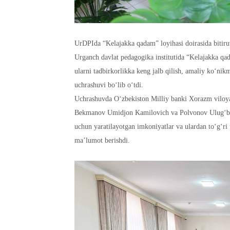
UrDPIda “Kelajakka qadam” loyihasi doirasida bitiruvc
Urganch davlat pedagogika institutida “Kelajakka qad
ularni tadbirkorlikka keng jalb qilish, amaliy ko‘nik
uchrashuvi bo‘lib o‘tdi.
Uchrashuvda O‘zbekiston Milliy banki Xorazm viloya
Bekmanov Umidjon Kamilovich va Polvonov Ulug‘bek Y
uchun yaratilayotgan imkoniyatlar va ulardan to‘g‘ri
ma’lumot berishdi.