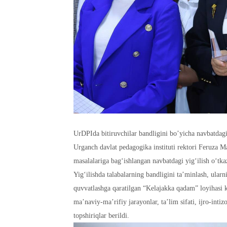
UrDPIda bitiruvchilar bandligini bo’yicha navbatdagi 
Urganch davlat pedagogika instituti rektori Feruza M
masalalariga bagʻishlangan navbatdagi yigʻilish o‘tkaz
Yigʻilishda talabalarning bandligini ta’minlash, ularni
quvvatlashga qaratilgan “Kelajakka qadam” loyihasi
ma’naviy-ma’rifiy jarayonlar, ta’lim sifati, ijro-intiz
topshiriqlar berildi.