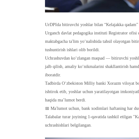
UrDPIda bitiruvchi yoshlar bilan “Kelajakka qadam” 
Urganch davlat pedagogika instituti Registrator ofisi
maktabgacha ta'lim yo‘nalishida tahsil olayotgan biti
tushuntirish ishlari olib borildi.
Uchrashuvdan ko‘zlangan maqsad — bitiruvchi yoshlarn
jalb qilish, amaliy ko‘nikmalarini shakllantirish ha
iboratdir.
Tadbirda O‘zbekiston Milliy banki Xorazm viloyat 
ishtirok etib, yoshlar uchun yaratilayotgan imkoniyatl
haqida ma’lumot berdi.
📅 Ma'lumot uchun, bank xodimlari haftaning har dus
Talabalar turar joyining 1-qavatida tashkil etilgan "
uchrashishlari belgilangan.