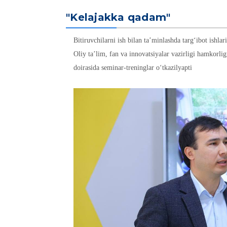
"Kelajakka qadam"
Bitiruvchilarni ish bilan ta’minlashda targ‘ibot ishl
Oliy ta’lim, fan va innovatsiyalar vazirligi hamkorl
doirasida seminar-treninglar o‘tkazilyapti