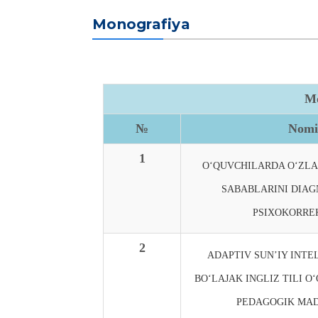
Monografiya
Mo
№
Nomi
1
O‘QUVCHILARDA O‘ZL
SABABLARINI DIAG
PSIXOKORREK
2
ADAPTIV SUN’IY INTE
BO‘LAJAK INGLIZ TILI O
PEDAGOGIK MAD