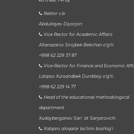
koʻchasi, 1-A uy
Rektor v.b
Abdullayev Diyorjon:
Vice Rector for Academic Affairs
Allanazarov Sirojbek Bekchan o‘g‘li:
+998 62 229 37 87
Vice-Rector for Finance and Economic Affa
Latipov Xursandbek Durdiboy o‘g‘li:
+998 62 229 14 77
Head of the educational methodological
department
Xudayberganov San`at Sanjarovich:
Xalqaro aloqalar bo'limi boshlig'i