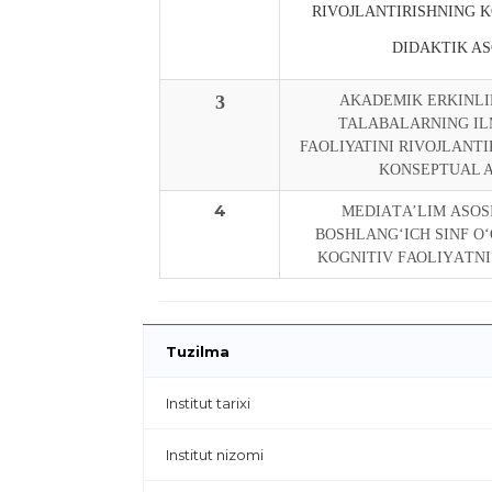
RIVOJLANTIRISHNING K
DIDAKTIK AS
3
AKADEMIK ERKINLI
TALABALARNING IL
FAOLIYATINI RIVOJLANTI
KONSEPTUAL 
4
MЕDIАTА’LIM АSОS
BОSHLАNG‘ICH SINF О
KОGNITIV FАОLIYАTNI
Tuzilma
Institut tarixi
Institut nizomi