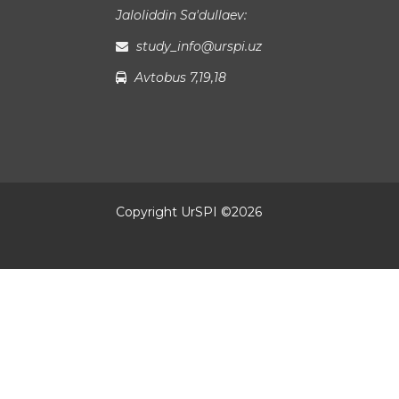
Jaloliddin Sa'dullaev:
study_info@urspi.uz
Avtobus 7,19,18
Copyright UrSPI ©
2026