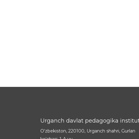
Urganch davlat pedagogika institut
Oʻzbekiston, 220100, Urganch shahri, Gurlan