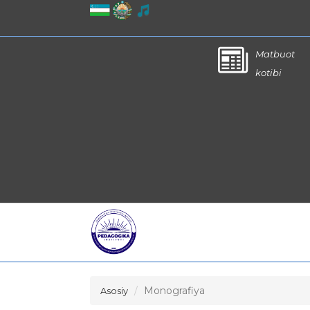
Matbuot
kotibi
Monografiya
Asosiy