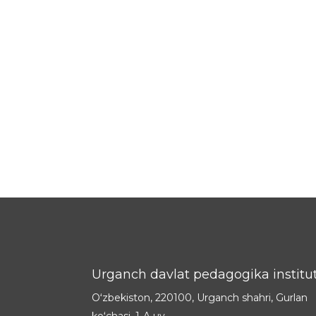
Urganch davlat pedagogika institut
Oʻzbekiston, 220100, Urganch shahri, Gurlan