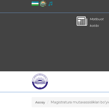
Matbuot
kotibi
Magistratura mutaxassisliklari bo'
Asosiy