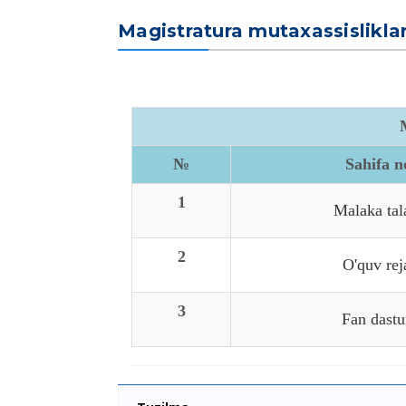
Magistratura mutaxassislikla
№
Sahifa 
1
Malaka tal
2
O'quv rej
3
Fan dastu