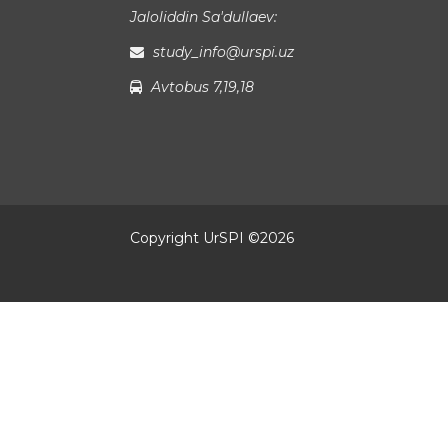
Jaloliddin Sa'dullaev:
study_info@urspi.uz
Avtobus 7,19,18
Copyright UrSPI ©
2026