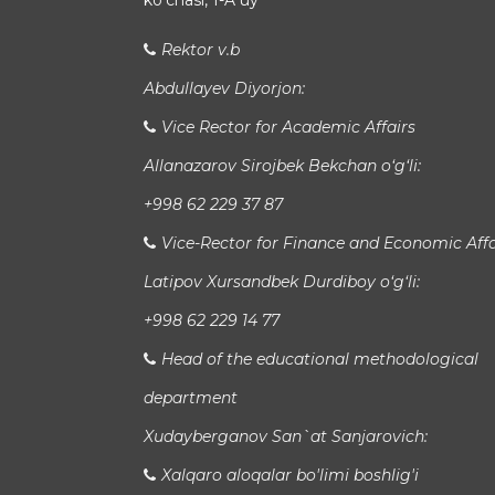
koʻchasi, 1-A uy
Rektor v.b
Abdullayev Diyorjon:
Vice Rector for Academic Affairs
Allanazarov Sirojbek Bekchan o‘g‘li:
+998 62 229 37 87
Vice-Rector for Finance and Economic Affa
Latipov Xursandbek Durdiboy o‘g‘li:
+998 62 229 14 77
Head of the educational methodological
department
Xudayberganov San`at Sanjarovich:
Xalqaro aloqalar bo'limi boshlig'i