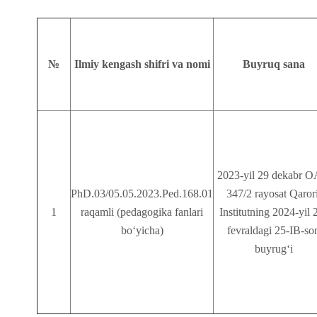
№
Ilmiy kengash shifri va nomi
Buyruq sana
2023-yil 29 dekabr 
PhD.03/05.05.2023.Ped.168.01
347/2 rayosat Qarori
1
raqamli (pedagogika fanlari
Institutning 2024-yil 
bo‘yicha)
fevraldagi 25-IB-so
buyrug‘i