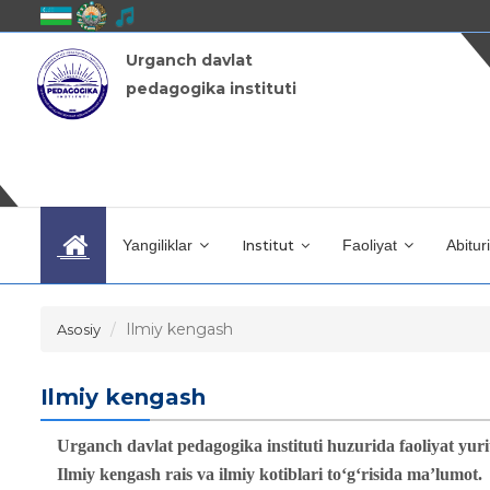
Urganch davlat
pedagogika instituti
Yangiliklar
Institut
Faoliyat
Abitur
Ilmiy kengash
Asosiy
Ilmiy kengash
Urganch davlat pedagogika instituti huzurida faoliyat yur
Ilmiy kengash rais va ilmiy kotiblari to‘g‘risida ma’lumot.