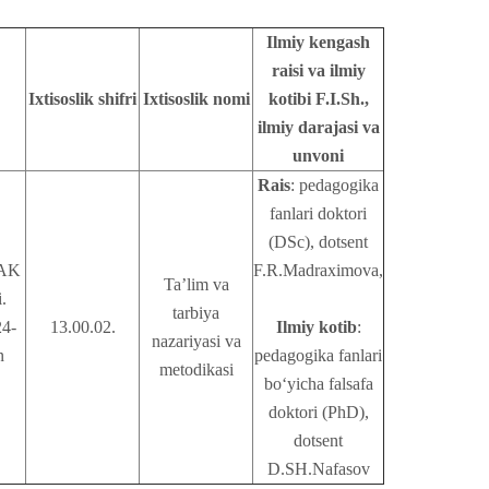
Ilmiy kengash
raisi va ilmiy
Ixtisoslik shifri
Ixtisoslik nomi
kotibi F.I.Sh.,
ilmiy darajasi va
unvoni
Rais
: pedagogika
fanlari doktori
(DSc), dotsent
OAK
F.R.Madraximova,
Ta’lim va
.
tarbiya
24-
13.00.02.
Ilmiy kotib
:
nazariyasi va
n
pedagogika fanlari
metodikasi
bo‘yicha falsafa
doktori (PhD),
dotsent
D.SH.Nafasov