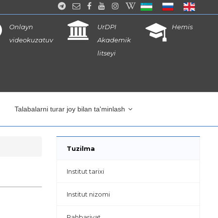
Onlayn
UrDPI
Hemis
videokuzatuv
Akademik
litseyi
Talabalarni turar joy bilan ta'minlash
Tuzilma
Institut tarixi
Institut nizomi
Rahbariyat