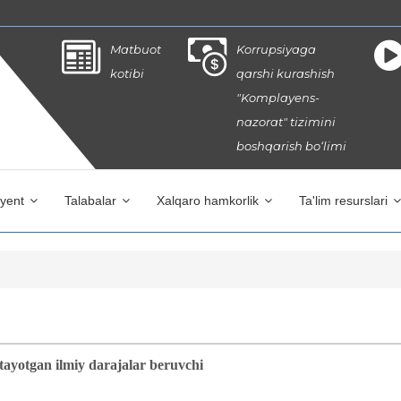
Matbuot
Korrupsiyaga
kotibi
qarshi kurashish
"Komplayens-
nazorat" tizimini
boshqarish bo‘limi
iyent
Talabalar
Xalqaro hamkorlik
Ta'lim resurslari
itayotgan ilmiy darajalar beruvchi