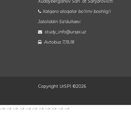
Xudayberganov San`at Sanjarovich:
Xalqaro aloqalar bo'limi boshlig'i
Jaloliddin Sa'dullaev:
study_info@urspi.uz
Avtobus 7,19,18
Copyright UrSPI ©
2026
-->
-->
-->
-->
-->
-->
-->
-->
-->
-->
-->