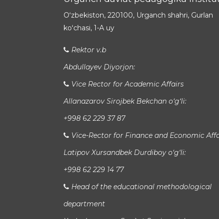
Oʻzbekiston, 220100, Urganch shahri, Gurlan
koʻchasi, 1-A uy
Rektor v.b
Abdullayev Diyorjon:
Vice Rector for Academic Affairs
Allanazarov Sirojbek Bekchan o‘g‘li:
+998 62 229 37 87
Vice-Rector for Finance and Economic Affa
Latipov Xursandbek Durdiboy o‘g‘li:
+998 62 229 14 77
Head of the educational methodological
department