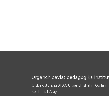
Urganch davlat pedagogika institut
Oʻzbekiston, 220100, Urganch shahri, Gurlan
koʻchasi, 1-A uy
Rektor v.b