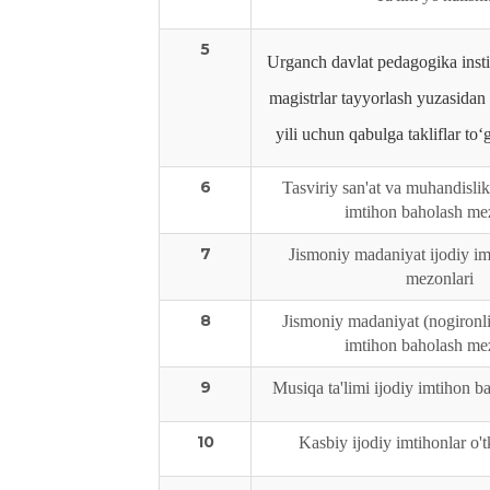
5
Urganch davlat pedagogika insti
magistrlar tayyorlash yuzasida
yili uchun qabulga takliflar to
6
Tasviriy san'at va muhandislik 
imtihon baholash me
7
Jismoniy madaniyat ijodiy i
mezonlari
8
Jismoniy madaniyat (nogironlig
imtihon baholash me
9
Musiqa ta'limi ijodiy imtihon b
10
Kasbiy ijodiy imtihonlar o't