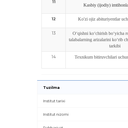
11
Kasbiy (ijodiy) imtihonlar
12
Ko'zi ojiz abituriyentlar uc
13
Oʻqishni koʻchirish boʻyicha r
talabalarning arizalarini koʻrib 
tarkibi
14
Texnikum bitiruvchilari uchun
Tuzilma
Institut tarixi
Institut nizomi
Rahbariyat