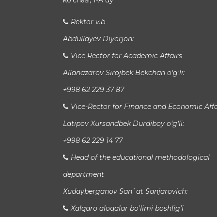
koʻchasi, 1-A uy
Rektor v.b
Abdullayev Diyorjon:
Vice Rector for Academic Affairs
Allanazarov Sirojbek Bekchan o‘g‘li:
+998 62 229 37 87
Vice-Rector for Finance and Economic Affa
Latipov Xursandbek Durdiboy o‘g‘li:
+998 62 229 14 77
Head of the educational methodological
department
Xudayberganov San`at Sanjarovich:
Xalqaro aloqalar bo'limi boshlig'i