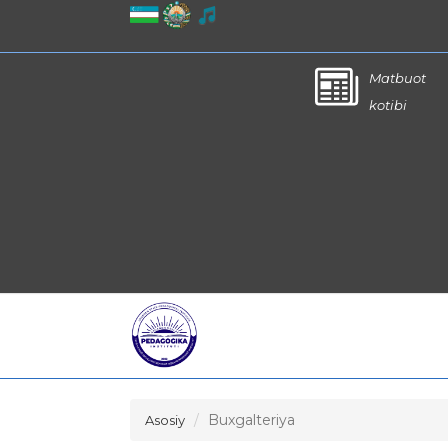
Matbuot
kotibi
Buxgalteriya
Asosiy