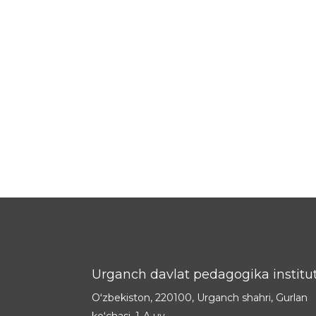
Urganch davlat pedagogika institut
Oʻzbekiston, 220100, Urganch shahri, Gurlan