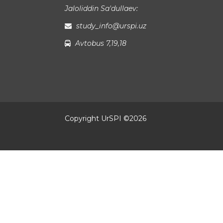
Jaloliddin Sa'dullaev:
study_info@urspi.uz
Avtobus 7,19,18
Copyright UrSPI ©
2026