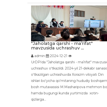
"Jaholatga qarshi - maʼrifat"
mavzusida uchrashuv ...
admin
2024-12-21
UrDPIda "Jaholatga qarshi - maʼrifat" mavzusi
uchrashuv oʻtkazildi. 2024-yil 21-dekabr sanasi
oʻtkazilgan uchrashuvda Xorazm viloyati Din
ishlari boʻyicha qoʻmitaning hududiy boshqar
bosh mutaxassisi M.Masharipova mehmon boʻ
hamda bugungi kunda yurtimizda xotin-
qizlarga...