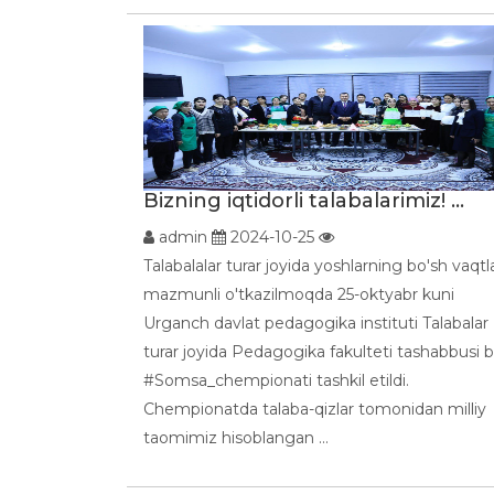
Bizning iqtidorli talabalarimiz! ...
admin
2024-10-25
Talabalalar turar joyida yoshlarning bo'sh vaqtla
mazmunli o'tkazilmoqda 25-oktyabr kuni
Urganch davlat pedagogika instituti Talabalar
turar joyida Pedagogika fakulteti tashabbusi b
#Somsa_chempionati tashkil etildi.
Chempionatda talaba-qizlar tomonidan milliy
taomimiz hisoblangan ...