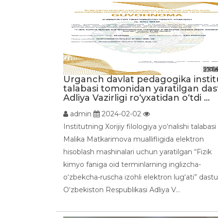
Urganch davlat pedagogika instit
talabasi tomonidan yaratilgan das
Adliya Vazirligi ro‘yxatidan o‘tdi ...
admin
2024-02-02
Institutning Xorijiy filologiya yo‘nalishi talabasi
Malika Matkarimova muallifligida elektron
hisoblash mashinalari uchun yaratilgan “Fizik
kimyo faniga oid terminlarning inglizcha-
o‘zbekcha-ruscha izohli elektron lug‘ati” dastu
O‘zbekiston Respublikasi Adliya V...