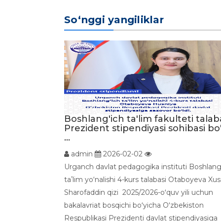
So‘nggi yangiliklar
Boshlang'ich ta'lim fakulteti talab
Prezident stipendiyasi sohibasi bo'
...
admin
2026-02-02
Urganch davlat pedagogika instituti Boshlang
taʼlim yo‘nalishi 4-kurs talabasi Otaboyeva Xus
Sharofaddin qizi 2025/2026-oʻquv yili uchun
bakalavriat bosqichi boʻyicha Oʻzbekiston
Respublikasi Prezidenti davlat stipendiyasiga