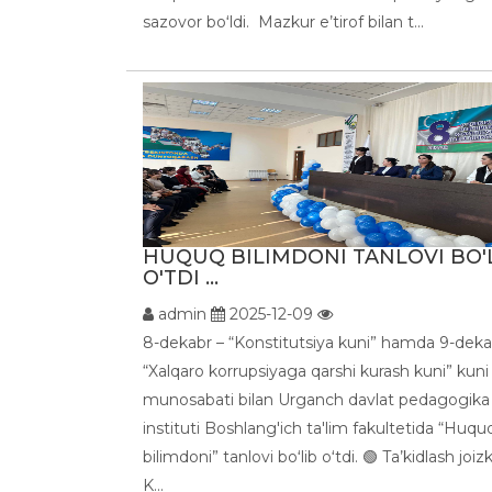
sazovor boʻldi. Mazkur e’tirof bilan t...
HUQUQ BILIMDONI TANLOVI BO'
O'TDI ...
admin
2025-12-09
8-dekabr – “Konstitutsiya kuni” hamda 9-deka
“Xalqaro korrupsiyaga qarshi kurash kuni” kuni
munosabati bilan Urganch davlat pedagogika
instituti Boshlang'ich ta'lim fakultetida “Huqu
bilimdoni” tanlovi boʻlib oʻtdi. 🟢 Ta’kidlash joizk
K...