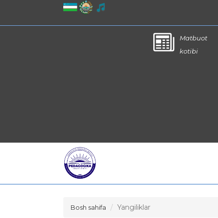
Matbuot
kotibi
Yangiliklar
Bosh sahifa