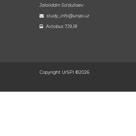
Jaloliddin Sa'dullaev:
study_info@urspi.uz
Avtobus 7,19,18
Copyright UrSPI ©
2026