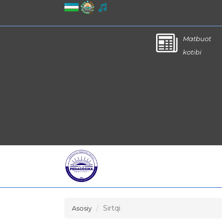
Matbuot
kotibi
Sirtqi
Asosiy