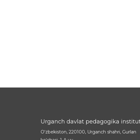
Urganch davlat pedagogika institut
Oʻzbekiston, 220100, Urganch shahri, Gurlan