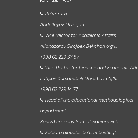
koʻchasi, 1-A uy
Rektor v.b
Abdullayev Diyorjon:
Vice Rector for Academic Affairs
Allanazarov Sirojbek Bekchan o‘g‘li:
+998 62 229 37 87
Vice-Rector for Finance and Economic Affa
Latipov Xursandbek Durdiboy o‘g‘li:
+998 62 229 14 77
Head of the educational methodological
department
Xudayberganov San`at Sanjarovich:
Xalqaro aloqalar bo'limi boshlig'i