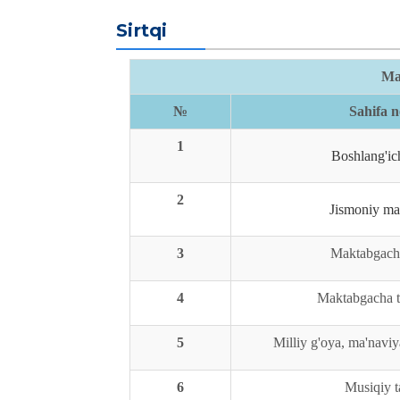
Sirtqi
Ma
№
Sahifa 
1
Boshlang'ich
2
Jismoniy ma
3
Maktabgacha
4
Maktabgacha t
5
Milliy g'oya, ma'naviy
6
Musiqiy t