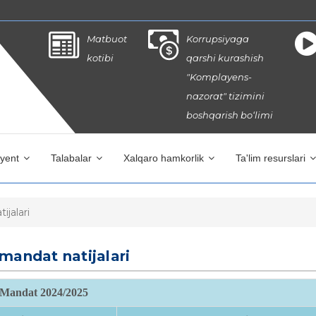
Matbuot
Korrupsiyaga
kotibi
qarshi kurashish
"Komplayens-
nazorat" tizimini
boshqarish bo‘limi
iyent
Talabalar
Xalqaro hamkorlik
Ta'lim resurslari
jalari
mandat natijalari
Mandat 2024/2025