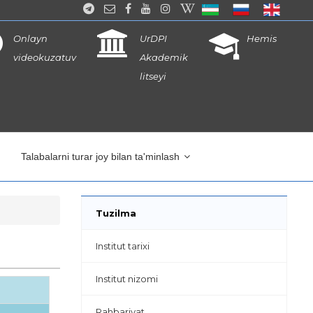
Onlayn
UrDPI
Hemis
videokuzatuv
Akademik
litseyi
Talabalarni turar joy bilan ta'minlash
Tuzilma
Institut tarixi
Institut nizomi
Rahbariyat