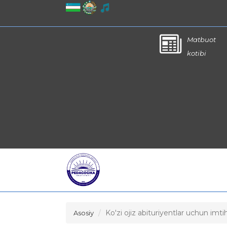
Matbuot
kotibi
Ko'zi ojiz abituriyentlar uchun imti
Asosiy