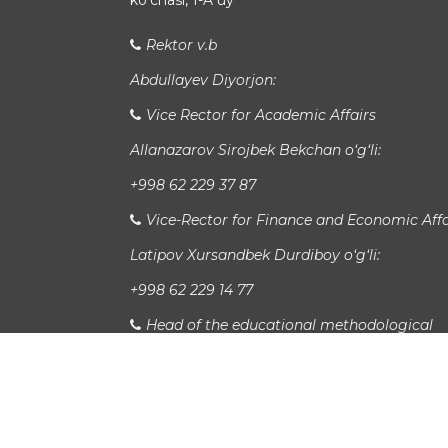
koʻchasi, 1-A uy
Rektor v.b
Abdullayev Diyorjon:
Vice Rector for Academic Affairs
Allanazarov Sirojbek Bekchan o‘g‘li:
+998 62 229 37 87
Vice-Rector for Finance and Economic Affa
Latipov Xursandbek Durdiboy o‘g‘li:
+998 62 229 14 77
Head of the educational methodological
department
Xudayberganov San`at Sanjarovich:
Xalqaro aloqalar bo'limi boshlig'i