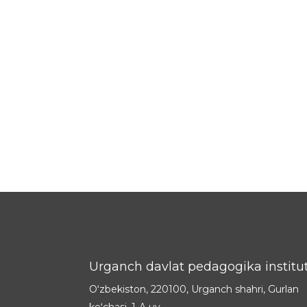
Urganch davlat pedagogika institut
Oʻzbekiston, 220100, Urganch shahri, Gurlan