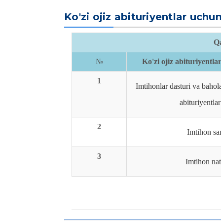
Ko'zi ojiz abituriyentlar uchu
Qa
№
Ko'zi ojiz abituriyentl
1
Imtihonlar dasturi va bahol
abituriyentla
2
Imtihon san
3
Imtihon nati